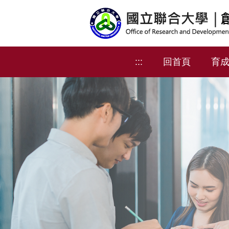
跳
到
主
要
內
:::
回首頁
育
容
區